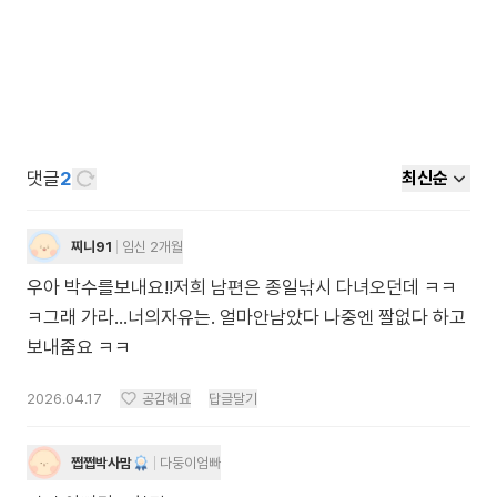
댓글
2
최신순
찌니91
임신 2개월
우아 박수를보내요!!저희 남편은 종일낚시 다녀오던데 ㅋㅋ
ㅋ그래 가라...너의자유는. 얼마안남았다 나중엔 짤없다 하고
보내줌요 ㅋㅋ
2026.04.17
공감해요
답글달기
쩝쩝박사맘
다둥이엄빠