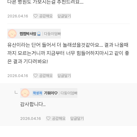
다른 병원도 가보시는걸 추천드려요...
2026.04.16
공감해요
답글달기
쩝쩝박사맘
다둥이엄빠
유산이라는 단어 들어서 더 놀래셨을것같아요… 결과 나올때
까지 모르는거니까 지금부터 너무 힘들어하지마시고 같이 좋
은 결과 기다려봐요!
2026.04.16
공감해요
답글달기
기워이♡
다둥이엄빠
작성자
감사합니다..
2026.04.16
공감해요
답글달기