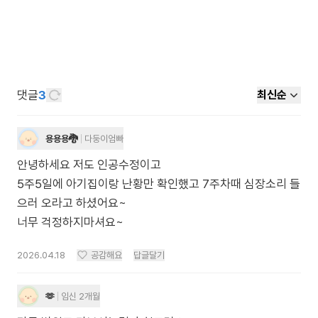
댓글
3
최신순
용용용🐉
다둥이엄빠
안녕하세요 저도 인공수정이고
5주5일에 아기집이랑 난황만 확인했고 7주차때 심장소리 들
으러 오라고 하셨어요~
2026.04.18
공감해요
답글달기
🫶
임신 2개월