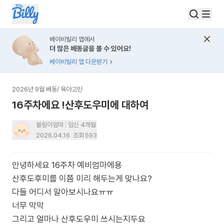
베이비빌리 앱에서
더 많은 베동글을 볼 수 있어요!
베이비빌리 앱 다운받기
2026년 9월 베동
/
육아고민
16주차에요 !산후도우미에 대하여
블링이엄먀
임신 4개월
2026.04.16
조회
593
안녕하세요 16주차 예비엄마에용
산후도후미를 이쯤 미리 해두는게 맞나요?
다들 어디서 알아보시나요ㅠㅠ
너무 막막
그리고 얼마나 산후도우미 쓰시는지두요