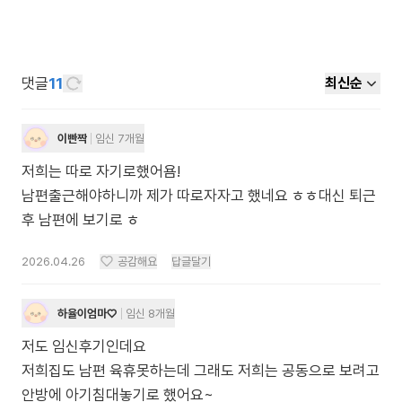
댓글
11
최신순
이빤짝
임신 7개월
저희는 따로 자기로했어욤!
남편출근해야하니까 제가 따로자자고 했네요 ㅎㅎ대신 퇴근
후 남편에 보기로 ㅎ
2026.04.26
공감해요
답글달기
하율이엄마♡
임신 8개월
저도 임신후기인데요
저희집도 남편 육휴못하는데 그래도 저희는 공동으로 보려고
안방에 아기침대놓기로 했어요~