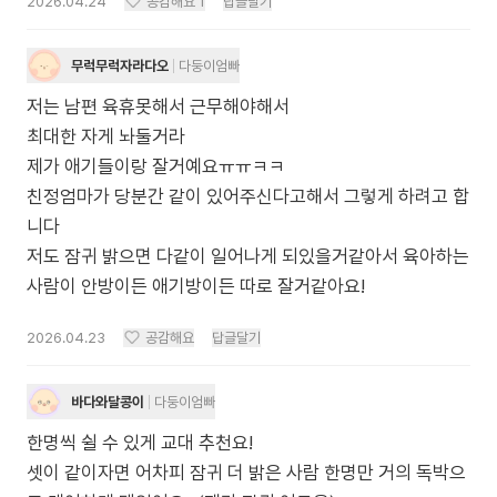
2026.04.24
공감해요
1
답글달기
무럭무럭자라다오
다둥이엄빠
저는 남편 육휴못해서 근무해야해서
최대한 자게 놔둘거라
제가 애기들이랑 잘거예요ㅠㅠㅋㅋ
친정엄마가 당분간 같이 있어주신다고해서 그렇게 하려고 합
니다
저도 잠귀 밝으면 다같이 일어나게 되있을거같아서 육아하는
사람이 안방이든 애기방이든 따로 잘거같아요!
2026.04.23
공감해요
답글달기
바다와달콩이
다둥이엄빠
한명씩 쉴 수 있게 교대 추천요!
셋이 같이자면 어차피 잠귀 더 밝은 사람 한명만 거의 독박으