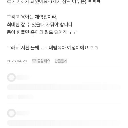
로 케어하게 돼있어요- (제가 잠귀 어두움) ㅋㅋㅋ
그리고 육아는 체력전이라,
최대한 잘 수 있을때 자둬야 합니다..
몸이 힘들면 육아의 질도 떨어짐 ㅜㅜ
그래서 저흰 둘째도 교대밤육아 예정이에요 ㅋㅋ
2026.04.23
공감해요
답글달기