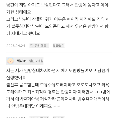
남편이 저랑 아기도 보살핀다고 그래서 안방에 놓자고 이야
기한 상태에요
그리고 남편이 잠들면 귀가 어두운 편이라 아기깨도 거의 제
가 볼듯하지만 남편이 도와준다고 해서 우선은 안방에서 함
께 지내기로 했어요
2026.04.24
공감해요
1
답글달기
찌니91
임신 2개월
저는 제가 안방침대차지하면서 애기도안방들여오고 남편거
실행했어요
출산후 몸도힘든데 모유수유도해야하고 오로도나오고 좌욕
도해야하고 최소최적의 경로는 안방이다 이러면서 ㅋㅋ밤에
깨서 애봐줄거아님 거실가라 근데어차피 밤수유때매깨야하
니 안방은내꺼닷 이래찌요 ㅋㅋ