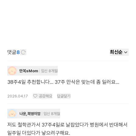
댓글
8
최신순
만복sMom
임신 8개월
38주4일 추천합니다... 37주 만삭은 맞는데 좀 일러요...
2026.04.17
공감해요
답글달기
나윤,복떵이맘
임신 8개월
저도 철학관가서 37주4일로 날잡았다가 병원에서 반대해서
일주일 더있다가 낳으려구해요.