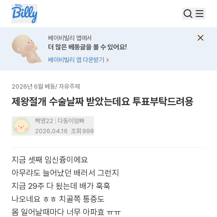
베이비빌리 앱에서
더 많은 베동글을 볼 수 있어요!
베이비빌리 앱 다운받기
2026년 6월 베동
/
자유주제
제왕절개 수술날짜 받았는데요 투표부탁드려용
빡영22
다둥이엄빠
2026.04.16
조회
998
지금 셋째 임신즁이에요
아무랴도 늘어났던 배러서 그런지
지금 29주 다 됬는데 배가 훅훅
나오네요 ㅎㅎ 치골쪽 통증도
몸 일어날때마다 너무 아파효 ㅠㅠ