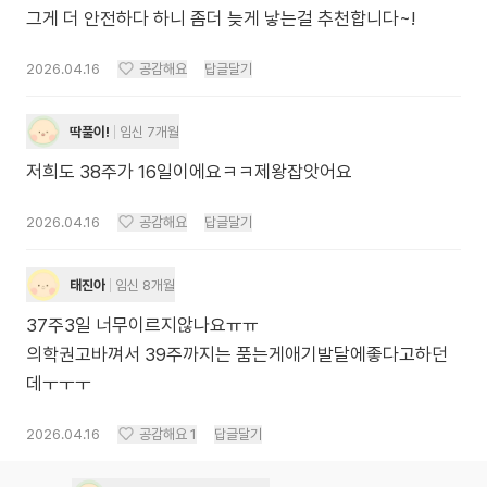
그게 더 안전하다 하니 좀더 늦게 낳는걸 추천합니다~!
2026.04.16
공감해요
답글달기
딱풀이!
임신 7개월
저희도 38주가 16일이에요ㅋㅋ제왕잡앗어요
2026.04.16
공감해요
답글달기
태진아
임신 8개월
37주3일 너무이르지않나요ㅠㅠ
의학권고바껴서 39주까지는 품는게애기발달에좋다고하던
데ㅜㅜㅜ
2026.04.16
공감해요
1
답글달기