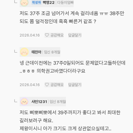
빡영22
다둥이엄빠
작성자
저도 37주 조금 넘어가서 계속 걸리네욤 ㅠㅠ 38주만
되도 쫌 덜걱정인데 흑흑 빠른거 같죠 ?
2026.04.16
공감해요
답글달기
태진아
임신 8개월
넹 근데이전에는 37주0일되어도 문제없다고들하던데
..ㅎㅎㅎ 의학권고바꼈다더라구요
2026.04.16
공감해요
답글달기
샤인1231
임신 8개월
저도 삐뽀삐뽀에서 39주까지가 좋다고 봐서 최대한
길러보려구 해요.
제왕이시니 아가 크기도 크게 상관없으실테고..