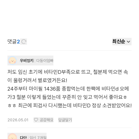
댓글
2
최신순
우비밍키
다둥이엄빠
저도 임신 초기에 비타민D부족으로 뜨고, 철분제 먹으면 속
이 울렁거려서 별로였거든요!
24주부터 마이필 1436품 종합먹는데 한팩에 비타민d 오메
가3 철분 이렇게 들었는데 꾸준히 안 잊고 먹어서 좋아요ㅎ
ㅎㅎ 최근에 피검사 다시했는데 비타민D 정상 소견받았어요!
2026.05.01
공감해요
답글달기
다단
임신 7개월