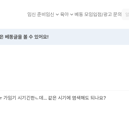
임신 준비
베동 모임
입점/광고 문의
임신
육아
은 베동글을 볼 수 있어요!
ㅠ 가임기 시기긴한ㄴ데… 같은 시기에 염색해도 되나요?