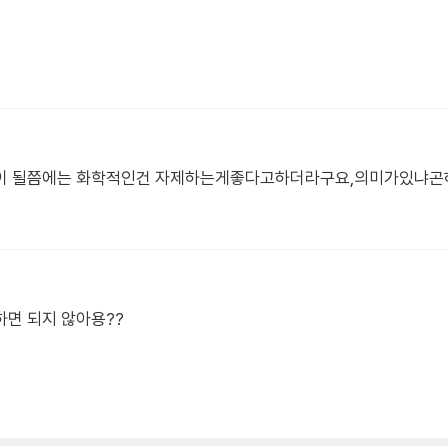
정이 될쯤에는 화학적인건 자제하는게좋다고하더라구요,의미가있냐곤
면 되지 않아용??