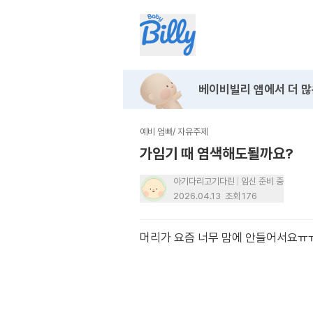
베이비빌리 앱에서
더 많
예비 엄빠
/
자유주제
가임기 때 염색해도될까요?
아기다리고기다린
임신 준비 중
2026.04.13
조회
176
머리가 요즘 너무 맘에 안들어서요ㅠ