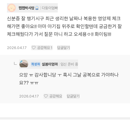
쩝쩝박사맘
다둥이엄빠
신분증 잘 챙기시구 최근 생리한 날짜나 복용한 영양제 체크
해가면 좋아요!! 아마 아기집 위주로 확인할텐데 궁금한거 잘
체크해뒀다가 가서 질문 마니 하고 오세용ㅇ!! 화이팅!!!
2026.04.17
공감해요
1
답글달기
설봄이엄마
임신 준비 중
작성자
으앙 ㅠ 감사합니당 ㅜ 혹시 그날 공복으로 가야하나
요?? ㅠㅠ
2026.04.17
공감해요
답글달기