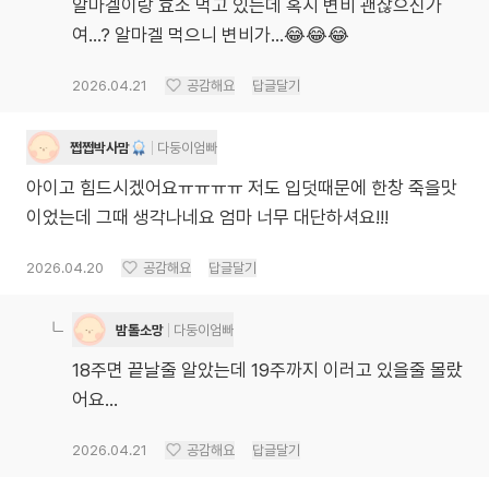
알마겔이랑 효소 먹고 있는데 혹시 변비 괜찮으신가
여...? 알마겔 먹으니 변비가...😂😂😂
2026.04.21
공감해요
답글달기
쩝쩝박사맘
다둥이엄빠
아이고 힘드시겠어요ㅠㅠㅠㅠ 저도 입덧때문에 한창 죽을맛
이었는데 그때 생각나네요 엄마 너무 대단하셔요!!!
2026.04.20
공감해요
답글달기
밤톨소망
다둥이엄빠
18주면 끝날줄 알았는데 19주까지 이러고 있을줄 몰랐
어요...
2026.04.21
공감해요
답글달기