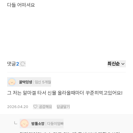
댓글
2
최신순
꿀떡잉넹
임신 5개월
그 저는 알마겔 타서 신물 올라올때마더 꾸준히먹고있어요!
2026.04.20
공감해요
답글달기
밤톨소망
다둥이엄빠