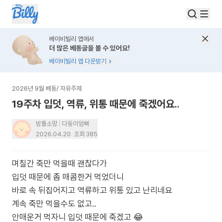
베이비빌리 앱에서
더 많은 베동글을 볼 수 있어요!
베이비빌리 앱 다운받기
2026년 9월 베동
/
자유주제
19주차 입덧, 역류, 위통 때문에 죽겠어요..
밤톨소망
다둥이엄빠
2026.04.20
조회
385
며칠간 죽만 먹을때 괜찮다가
입덧 때문에 좀 매콤한거 먹었더니
바로 속 뒤집어지고 역류하고 위통 있고 난리네요
계속 죽만 먹을수도 없고..
안매운거 먹자니 입덧 때문에 죽겠고 😂