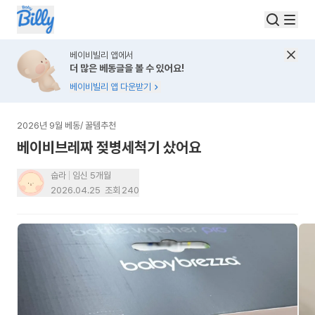
베이비빌리 앱에서
더 많은 베동글을 볼 수 있어요!
베이비빌리 앱 다운받기
2026년 9월 베동
/
꿀템추천
베이비브레짜 젖병세척기 샀어요
숩라
임신 5개월
2026.04.25
조회
240