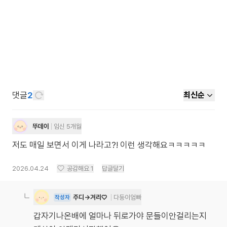
댓글
2
최신순
뚜데이
임신 5개월
저도 매일 보면서 이게 나라고?! 이런 생각해요ㅋㅋㅋㅋㅋ
2026.04.24
공감해요
1
답글달기
주디->겨리♡
다둥이엄빠
작성자
갑자기나온배에 얼마나 뒤로가야 문들이안걸리는지