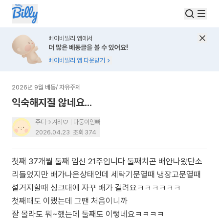
베이비빌리 앱에서
더 많은 베동글을 볼 수 있어요!
베이비빌리 앱 다운받기
2026년 9월 베동
/
자유주제
익숙해지질 않네요...
주디->겨리♡
다둥이엄빠
2026.04.23
조회
374
첫째 37개월 둘째 임신 21주입니다 둘째치곤 배안나왔단소
리들었지만 배가나온상태인데 세탁기문열때 냉장고문열때
설거지할때 싱크대에 자꾸 배가 걸려요ㅋㅋㅋㅋㅋㅋ
첫째때도 이랬는데 그땐 처음이니까
잘 몰라도 뭐~했는데 둘째도 이렇네요ㅋㅋㅋㅋ