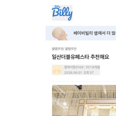
베이비빌리 앱에서
더 많
꿀템추천
/
꿀템추천
일산더블유페스타 추천해요
찰떡이맘0109
아기 8개월
2026.06.01
조회
37