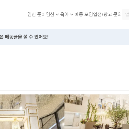
임신 준비
베동 모임
입점/광고 문의
임신
육아
은 베동글을 볼 수 있어요!