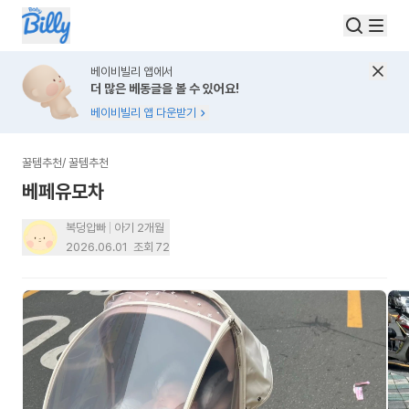
베이비빌리 앱에서
더 많은 베동글을 볼 수 있어요!
베이비빌리 앱 다운받기
꿀템추천
/
꿀템추천
베페유모차
복덩압빠
아기 2개월
2026.06.01
조회
72