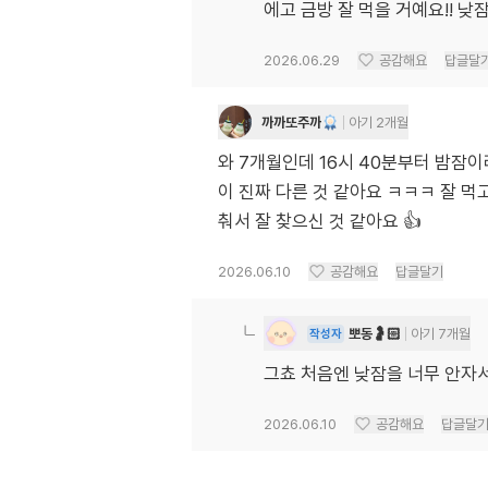
에고 금방 잘 먹을 거예요!! 
2026.06.29
공감해요
답글달
까까또주까
아기 2개월
와 7개월인데 16시 40분부터 밤잠이
이 진짜 다른 것 같아요 ㅋㅋㅋ 잘 먹
춰서 잘 찾으신 것 같아요 👍
2026.06.10
공감해요
답글달기
뽀동🤰🏻
아기 7개월
작성자
그쵸 처음엔 낮잠을 너무 안자서
2026.06.10
공감해요
답글달