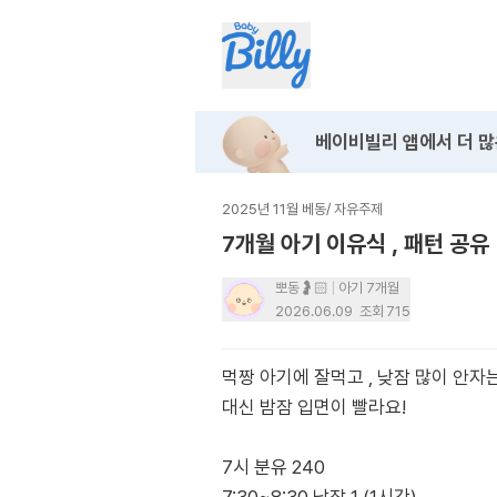
베이비빌리 앱에서
더 많
2025년 11월 베동
/
자유주제
7개월 아기 이유식 ‚ 패턴 공유
뽀동🤰🏻
아기 7개월
2026.06.09
조회
715
먹짱 아기에 잘먹고 ‚ 낮잠 많이 안
대신 밤잠 입면이 빨라요!
7시 분유 240