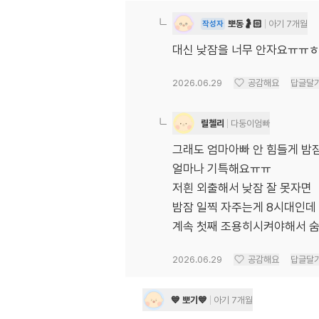
뽀동🤰🏻
아기 7개월
작성자
대신 낮잠을 너무 안자요ㅠㅠㅎㅎ
2026.06.29
공감해요
답글달
릴첼리
다둥이엄빠
그래도 엄마아빠 안 힘들게 밤
얼마나 기특해요ㅠㅠ
저흰 외출해서 낮잠 잘 못자면
밤잠 일찍 자주는게 8시대인데
계속 첫째 조용히시켜야해서 숨
2026.06.29
공감해요
답글달
💙 뽀기💙
아기 7개월