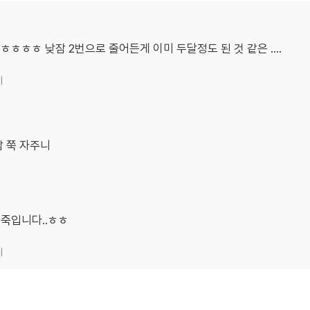
ㅎㅎㅎ 낮잠 2번으로 줄어든게 이미 두달정도 된 것 같은 ….
기
잠 쭉 자주니
죽입니다..ㅎㅎ
기