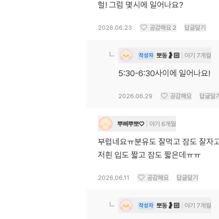
헐! 그럼 몇시에 일어나요?
2026.06.23
공감해요
2
답글달기
뽀동🤰🏻
아기 7개월
작성자
5:30-6:30사이에 일어나요!
2026.06.29
공감해요
답글달
뿌삐뿌뽀♡
아기 6개월
부럽네요ㅠ분유도 잘먹고 잠도 잘자고
저흰 입도 짧고 잠도 짧은데ㅠㅠ
2026.06.11
공감해요
답글달기
뽀동🤰🏻
아기 7개월
작성자