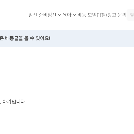
임신 준비
베동 모임
입점/광고 문의
임신
육아
은 베동글을 볼 수 있어요!
자는 아기입니다