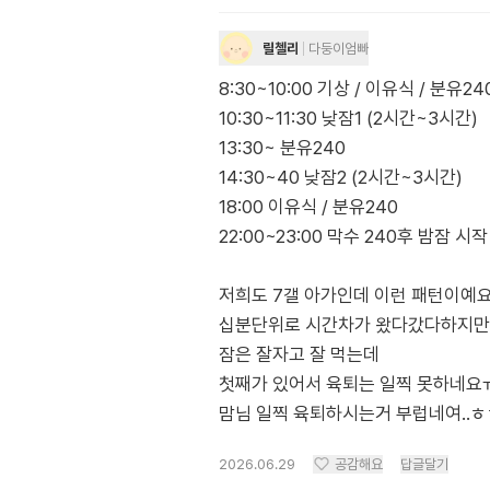
릴첼리
다둥이엄빠
8:30~10:00 기상 / 이유식 / 분유24
10:30~11:30 낮잠1 (2시간~3시간)
13:30~ 분유240
14:30~40 낮잠2 (2시간~3시간)
18:00 이유식 / 분유240
22:00~23:00 막수 240후 밤잠 시작
저희도 7갤 아가인데 이런 패턴이예
십분단위로 시간차가 왔다갔다하지만
잠은 잘자고 잘 먹는데
첫째가 있어서 육퇴는 일찍 못하네요ㅠ
맘님 일찍 육퇴하시는거 부럽네여..ㅎ
2026.06.29
공감해요
답글달기