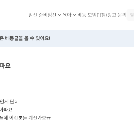
임신 준비
베동 모임
입점/광고 문의
임신
육아
은 베동글을 볼 수 있어요!
아파요
직인게 단데
 아파요