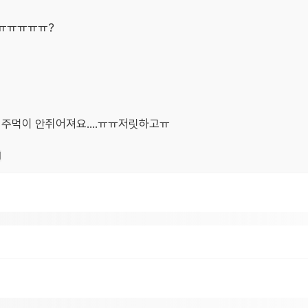
요ㅠㅠㅠㅠㅠ?
면 주먹이 안쥐어져요....ㅠㅠ저릿하고ㅠ
기