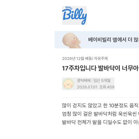
베이비빌리 앱에서
더 많
2026년 12월 베동
/
자유주제
17주차입니다 발바닥이 너무
콩딱베베
임신 5개월
2026.07.01
조회
459
많이 걷지도 않았고 한 10분정도 움
엄청 많이 걸은 발바닥처럼 욱씬욱씬