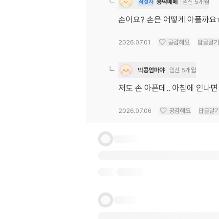
콩딱베베
임신 5개월
작성자
손이요? 손은 어떻게 아플까
2026.07.01
공감해요
답글달기
딱콩엄마야
임신 5개월
저도 손 아픈데.. 아침에 인나
2026.07.06
공감해요
답글달