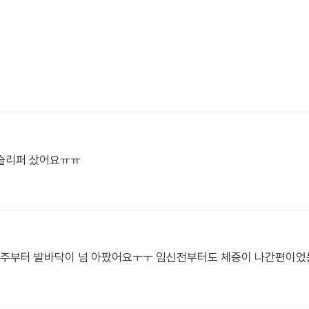
슬리퍼 샀어요ㅠㅠ
4-15주부터 발바닥이 넘 아팠어요ㅜㅜ 임신전부터도 체중이 나간편이