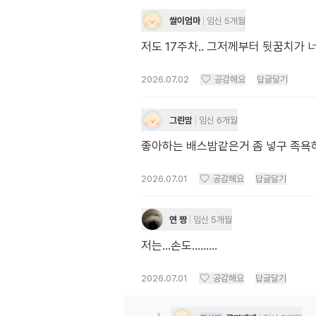
쌀이엄마
임신 5개월
저도 17주차.. 그저께부터 뒷꿈치가 
2026.07.02
공감해요
답글달기
그린맘
임신 6개월
좋아하는 배스밤같은거 좀 넣구 족욕하
2026.07.01
공감해요
답글달기
연 짱
임신 5개월
저는...손도.........
2026.07.01
공감해요
답글달기