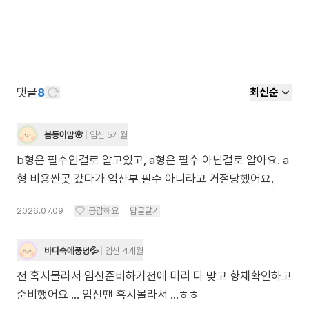
댓글
8
최신순
봄동이맘🌸
임신 5개월
b형은 필수인걸로 알고있고, a형은 필수 아닌걸로 알아요. a
형 비용싼곳 갔다가 임산부 필수 아니라고 거절당했어요.
2026.07.09
공감해요
답글달기
바다속에풍덩💦
임신 4개월
전 혹시몰라서 임신준비하기전에 미리 다 맞고 항체확인하고
준비했어요 ... 임신땐 혹시몰라서 ...ㅎㅎ