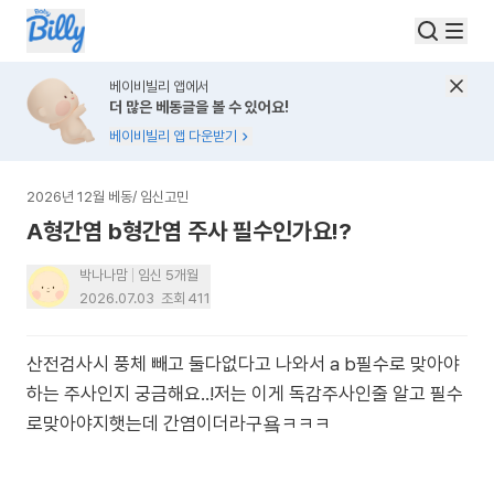
베이비빌리 앱에서
더 많은 베동글을 볼 수 있어요!
베이비빌리 앱 다운받기
2026년 12월 베동
/
임신고민
A형간염 b형간염 주사 필수인가요!?
박나나맘
임신 5개월
2026.07.03
조회
411
산전검사시 풍체 빼고 둘다없다고 나와서 a b필수로 맞아야
하는 주사인지 궁금해요..!저는 이게 독감주사인줄 알고 필수
로맞아야지햇는데 간염이더라구욬ㅋㅋㅋ