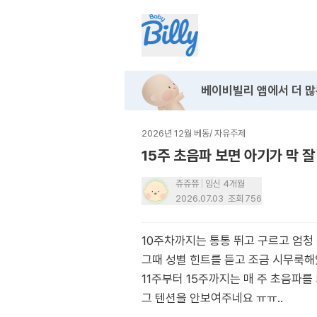
베이비빌리 앱에서
더 많
2026년 12월 베동
/
자유주제
15주 초음파 보면 아기가 막 잘
쥬쥬쮸
임신 4개월
2026.07.03
조회
756
10주차까지는 통통 뛰고 구르고 엄청
그때 성별 힌트를 듣고 조금 시무룩
11주부터 15주까지는 매 주 초음파를
그 텐션을 안보여주네요 ㅠㅠ..