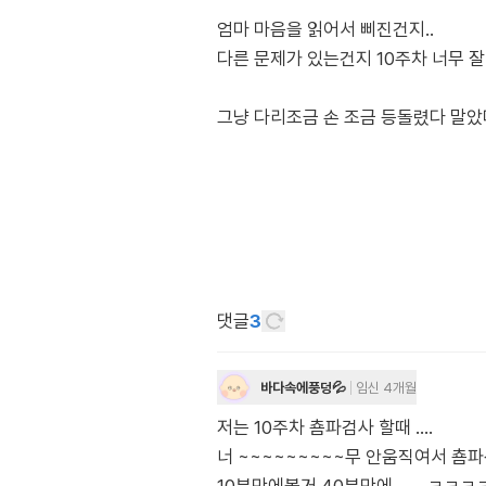
엄마 마음을 읽어서 삐진건지..
다른 문제가 있는건지 10주차 너무 잘
그냥 다리조금 손 조금 등돌렸다 말았
댓글
3
바다속에풍덩💦
임신 4개월
저는 10주차 춈파검사 할때 ....
너 ~~~~~~~~~무 안움직여서 춈파