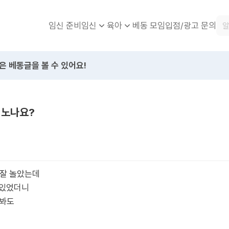
임신 준비
베동 모임
입점/광고 문의
임신
육아
은 베동글을 볼 수 있어요!
 노나요?
 잘 놀았는데
해있었더니
 봐도