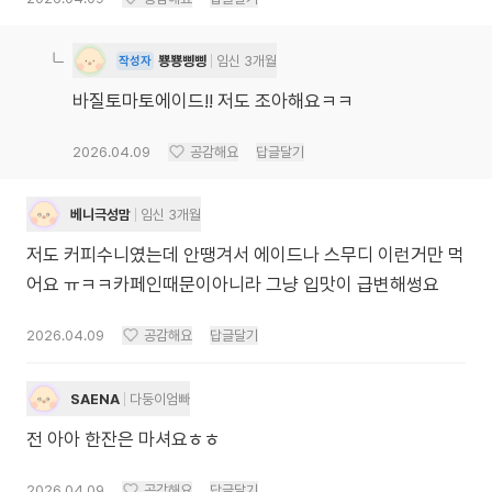
뿅뿅삥삥
임신 3개월
작성자
바질토마토에이드!! 저도 조아해요ㅋㅋ
2026.04.09
공감해요
답글달기
베니극성맘
임신 3개월
저도 커피수니였는데 안땡겨서 에이드나 스무디 이런거만 먹
어요 ㅠㅋㅋ카페인때문이아니라 그냥 입맛이 급변해썽요
2026.04.09
공감해요
답글달기
SAENA
다둥이엄빠
전 아아 한잔은 마셔요ㅎㅎ
2026.04.09
공감해요
답글달기