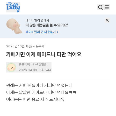
베이비빌리 앱에서
더 많은 베동글을 볼 수 있어요!
베이비빌리 앱 다운받기
2026년 10월 베동
/
자유주제
카페가면 이제 에이드나 티만 먹어요
뿅뿅삥삥
임신 3개월
2026.04.09
조회
544
원래는 커피 처돌이라 커피만 먹었는데
이제는 달달한 에이드나 티만 먹네요ㅋㅋ