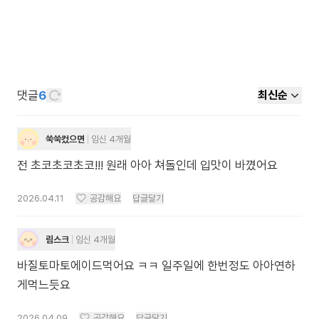
댓글
6
최신순
쑥쑥컸으면
임신 4개월
전 초코초코초코!!! 원래 아아 쳐돌인데 입맛이 바꼈어요
2026.04.11
공감해요
답글달기
림스크
임신 4개월
바질토마토에이드먹어요 ㅋㅋ 일주일에 한번정도 아아연하
게먹느듯요
2026.04.09
공감해요
답글달기