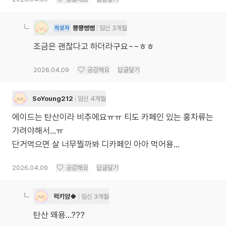
뿅뿅삥삥
임신 3개월
작성자
조금은 괜찮다고 하더라구요~~ㅎㅎ
2026.04.09
공감해요
답글달기
SoYoung212
임신 4개월
에이드는 탄산이라 비추에요ㅠㅠ 티도 카페인 있는 홍차류는
가려야해서…ㅠ
단거먹으면 살 너무찔까봐 디카페인 아아 먹어용…
2026.04.09
공감해요
답글달기
럭키얌🍀
임신 3개월
탄산 왜용…???