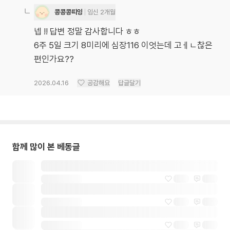
콩콩콩띠잉
임신 2개월
넵 !! 답변 정말 감사합니다 ㅎㅎ
6주 5일 크기 8미리에 심장116 이엇는데 고ㅔㄴ찮은
편인가요??
2026.04.16
공감해요
답글달기
함께 많이 본 베동글