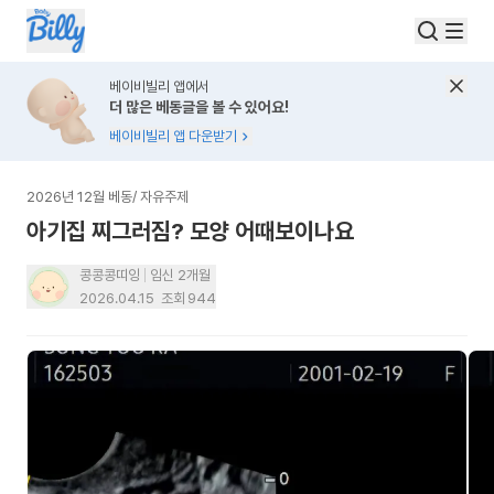
베이비빌리 앱에서
더 많은 베동글을 볼 수 있어요!
베이비빌리 앱 다운받기
2026년 12월 베동
/
자유주제
아기집 찌그러짐? 모양 어때보이나요
콩콩콩띠잉
임신 2개월
2026.04.15
조회
944