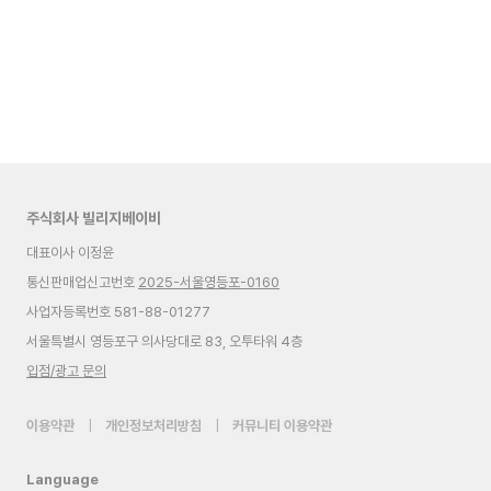
주식회사 빌리지베이비
대표이사 이정윤
통신판매업신고번호
2025-서울영등포-0160
사업자등록번호 581-88-01277
서울특별시 영등포구 의사당대로 83, 오투타워 4층
입점/광고 문의
이용약관
|
개인정보처리방침
|
커뮤니티 이용약관
Language