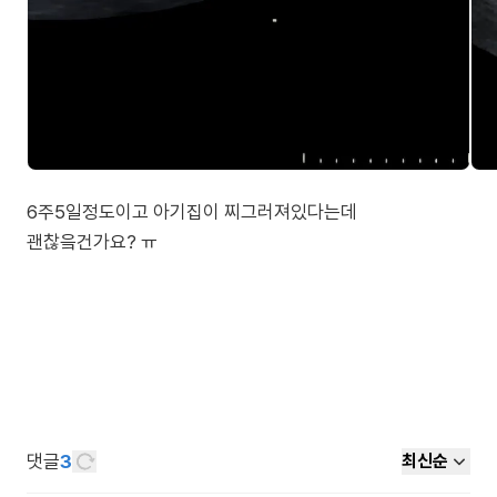
6주5일정도이고 아기집이 찌그러져있다는데
괜찮읔건가요? ㅠ
댓글
3
최신순