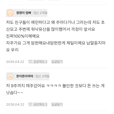
랑랑이 엄빠
임신 2개월
저도 친구들이 예민하다고 왜 주마다가냐 그러는데 저도 초
산모고 주변에 워낙유산을 많이했어서 걱정이 앞서요
진짜100%이해해요
자주가요 그게 맘편해요내맘편한게 제일이예요 남말듣지마
요 우리
2026.04.22
공감해요
2
답글달기
튼이튼이마마
임신 3개월
저 9주까지 매주갔어요 ㅋㅋㅋㅋ 불안한 것보다 돈 쓰는 게
낫슴다~~
2026.04.22
공감해요
2
답글달기