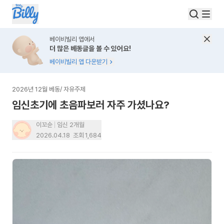
베이비빌리 앱에서
더 많은 베동글을 볼 수 있어요!
베이비빌리 앱 다운받기
2026년 12월 베동
/
자유주제
임신초기에 초음파보러 자주 가셨나요?
이꼬슌
임신 2개월
2026.04.18
조회
1,684