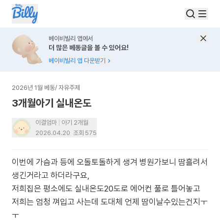
베이비빌리 앱에서
더 많은 베동글을 볼 수 있어요!
베이비빌리 앱 다운받기
2026년 1월 베동
/
자유주제
3개월아기 실내온도
이결엄마
아기 2개월
2026.04.20
조회
575
이번에 가슴과 등에 오돌토돌하게 생겨 병원가보니 땀흘려서
생긴거라고 하더라구요,
저희집은 평소에도 실내온도20도로 에어컨 풀로 틀어놓고
저희는 엄청 껴입고 사는데 도대체 언제 땀이날수있는건지ㅜ
ㅜ