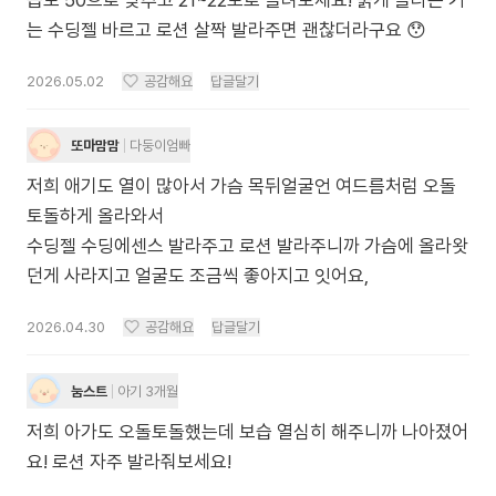
습도 50으로 맞추고 21~22도로 올려보세요! 붉게 올라온 거
는 수딩젤 바르고 로션 살짝 발라주면 괜찮더라구요 😯
2026.05.02
공감해요
답글달기
또마맘맘
다둥이엄빠
저희 애기도 열이 많아서 가슴 목뒤얼굴언 여드름처럼 오돌
토돌하게 올라와서
수딩젤 수딩에센스 발라주고 로션 발라주니까 가슴에 올라왓
던게 사라지고 얼굴도 조금씩 좋아지고 잇어요,
2026.04.30
공감해요
답글달기
눔스트
아기 3개월
저희 아가도 오돌토돌했는데 보습 열심히 해주니까 나아졌어
요! 로션 자주 발라줘보세요!