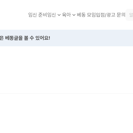
임신 준비
베동 모임
입점/광고 문의
임신
육아
은 베동글을 볼 수 있어요!