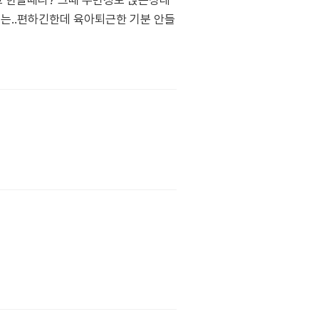
 한달때나? 그때 두번정도 앉은상태
는..편하긴한데 육아퇴근한 기분 안들