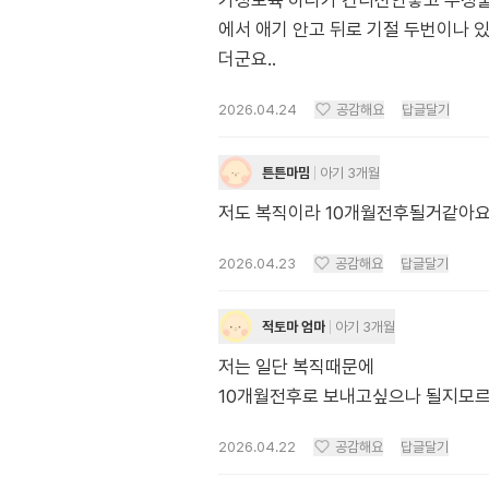
가정보육 하다가 컨디션안좋고 부정출
에서 애기 안고 뒤로 기절 두번이나 
더군요..
2026.04.24
공감해요
답글달기
튼튼마밈
아기 3개월
저도 복직이라 10개월전후될거같아
2026.04.23
공감해요
답글달기
적토마 엄마
아기 3개월
저는 일단 복직때문에
10개월전후로 보내고싶으나 될지모르
2026.04.22
공감해요
답글달기