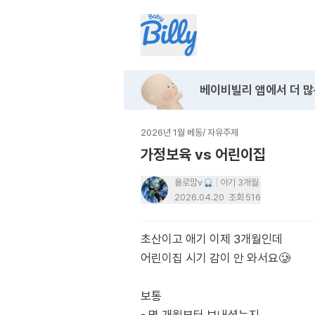
베이비빌리 앱에서
더 많
2026년 1월 베동
/
자유주제
가정보육 vs 어린이집
욜로맘v
아기 3개월
2026.04.20
조회
516
초산이고 애기 이제 3개월인데
어린이집 시기 감이 안 와서요🥲
보통