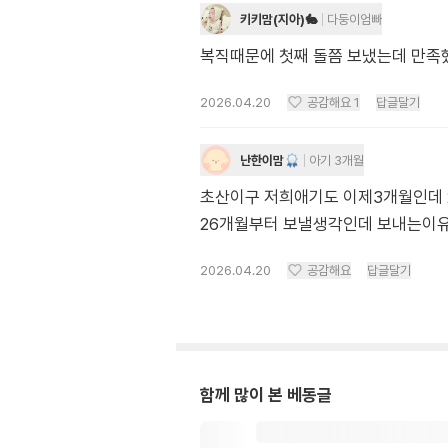
키키맘(지아)🐇
다둥이엄빠
복직때문에 첫째 돌쯤 보냈는데 만족
2026.04.20
공감해요
1
답글달기
난한이맘
아기 3개월
초산이구 저희애기도 이제3개월인데 
26개월부터 보낼생각인데 보내는이
2026.04.20
공감해요
답글달기
함께 많이 본 베동글