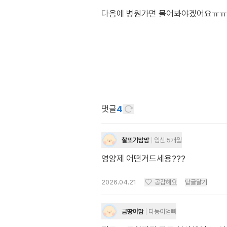
다음에 병원가면 물어봐야겠어요ㅠㅠ
댓글
4
찰또기맘맘
임신 5개월
영양제 어떤거드세용???
2026.04.21
공감해요
답글달기
금땅이맘
다둥이엄빠