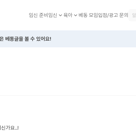
임신 준비
베동 모임
입점/광고 문의
임신
육아
은 베동글을 볼 수 있어요!
가요..!