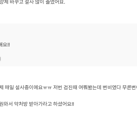
영양제 바꾸고 설사 많이 줄었어요.
요!!
기
이제 매일 설사중이에요ㅠㅠ 저번 검진때 여쭤봤는데 변비였다 무른변
원와서 약처방 받아가라고 하셨어요!!