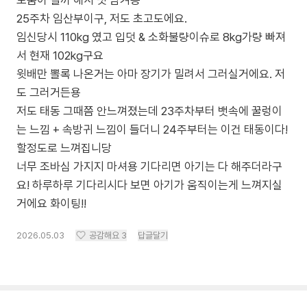
도움이 될까 해서 댓 남겨용
25주차 임산부이구, 저도 초고도에요.
임신당시 110kg 였고 입덧 & 소화불량이슈로 8kg가량 빠져
서 현재 102kg구요
윗배만 뽈록 나온거는 아마 장기가 밀려서 그러실거에요. 저
도 그러거든용
저도 태동 그때쯤 안느껴졌는데 23주차부터 뱃속에 꿀렁이
는 느낌 + 속방귀 느낌이 들더니 24주부터는 이건 태동이다!
할정도로 느껴집니당
너무 조바심 가지지 마셔용 기다리면 아기는 다 해주더라구
요! 하루하루 기다리시다 보면 아기가 움직이는게 느껴지실
거에요 화이팅!!
2026.05.03
공감해요
3
답글달기