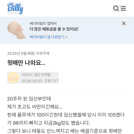
베이비빌리 앱에서
더 많은 베동글을 볼 수 있어요!
베이비빌리 앱 다운받기
2026년 9월 베동
/
자유주제
윗배만 나와요...
리슈아
임신 5개월
2026.05.02
조회
737
20주차 된 임산부인데
제가 초고도 비만이긴해요...
현재 몸무게가 100이긴한데 임신했을때 당시 이미 105였다
가 98까지 빠지고 지금2kg정도 쪘습니다.
그렇다 보니 태동도 안느껴지고 배는 배꼽기준으로 윗배만