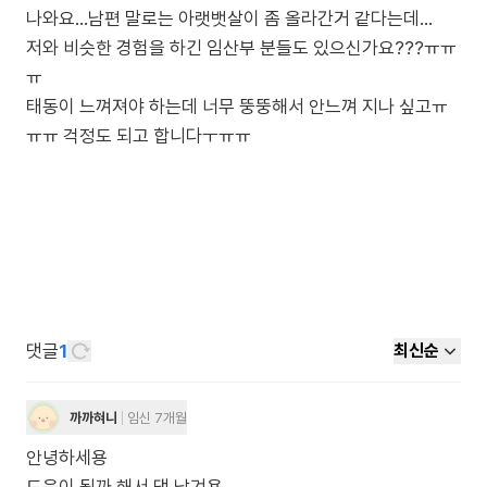
나와요...남편 말로는 아랫뱃살이 좀 올라간거 같다는데...
저와 비슷한 경험을 하긴 임산부 분들도 있으신가요???ㅠㅠ
ㅠ
태동이 느껴져야 하는데 너무 뚱뚱해서 안느껴 지나 싶고ㅠ
ㅠㅠ 걱정도 되고 합니다ㅜㅠㅠ
댓글
1
최신순
까까혀니
임신 7개월
안녕하세용