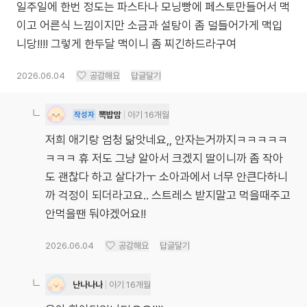
일주일에 한번 정도는 파스타나 모닝빵에 페스토만들어서 맥
이고 어른식 느낌이지만 소금과 설탕이 좀 덜들어가게 맥입
니당!!!! 그렇게 한두달 맥이니 좀 찌긴하드라구여
2026.06.04
공감해요
답글달기
뽁밥맘
아기 16개월
작성자
저희 애기랑 엄청 닮앗네요,, 안자는거까지ㅋㅋㅋㅋㅋ
ㅋㅋㅋ 휴 저도 그냥 알아서 크겠지 딸이니까 좀 작아
도 괜찮다 하고 살다가ㅜ 소아과에서 너무 안큰다하니
까 걱정이 되더라고요.. 스트레스 받지말고 먹을때주고
안먹을땐 둬야겠어요!!
2026.06.04
공감해요
답글달기
난나나나
아기 16개월