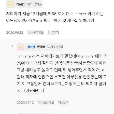
리용잉
아기 17개월
저희아기 지금 17개월에 8.6키로에요 ㅋㅋ ㅠㅠ 아기 키는
어느정도인가요?ㅠㅠ 8키로에서 벗어나질 못하네여
2026.06.12
공감해요
답글달기
뽁밥맘
아기 17개월
작성자
ㅠㅠㅠㅠ허걱 저희애기보다 말랐네여ㅠㅠㅠㅠ애기 키
79에요!!! 요새 잘먹다 안먹다를 반복하는중인데 이제
그냥 내려놓고 놀때도 입에 뭐 넣어주면서 먹여요..ㅎ
원래 의자에 안앉으면 무조건 아무것듀 안줬었는데 그
게 제 고집인거 같더라고요,, 어떻게든 더 먹이자 싶어
서 내려놨습니다
2026.06.12
공감해요
답글달기