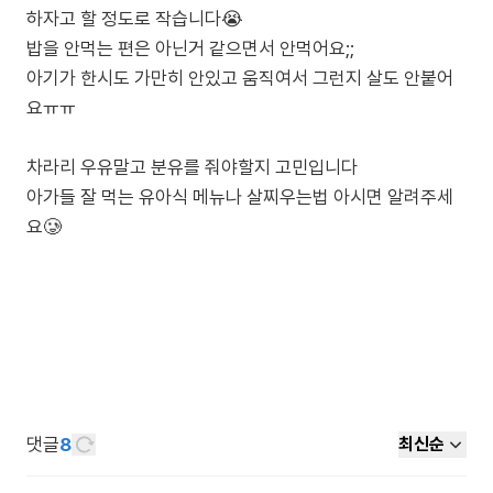
하자고 할 정도로 작습니다😭
밥을 안먹는 편은 아닌거 같으면서 안먹어요;;
아기가 한시도 가만히 안있고 움직여서 그런지 살도 안붙어
요ㅠㅠ
차라리 우유말고 분유를 줘야할지 고민입니다
아가들 잘 먹는 유아식 메뉴나 살찌우는법 아시면 알려주세
요🥲
댓글
8
최신순