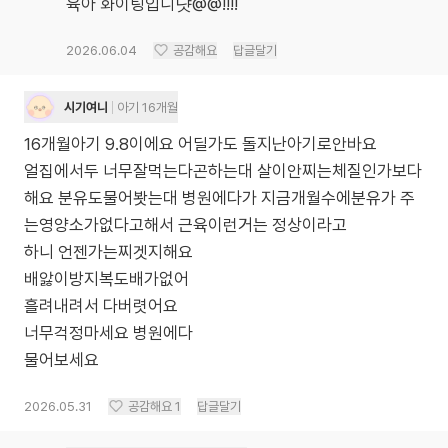
육아 화이팅입니댯@@!!!!
2026.06.04
공감해요
답글달기
시기여니
아기 16개월
16개월아기 9.8이에요 어딜가도 돌지난아기로안바요
얼집에서두 너무잘먹는다곤하는대 살이안찌는체질인가보다
해요 분유도물어봣는대 병원에다가 지금개월수에분유가 주
는영양소가없다고해서 근육이런거는 정상이라고
하니 언젠가는찌겟지해요
배앓이방지복도배가없어
흘려내려서 다버렷어요
너무걱정마세요 병원에다
물어보세요
2026.05.31
공감해요
1
답글달기