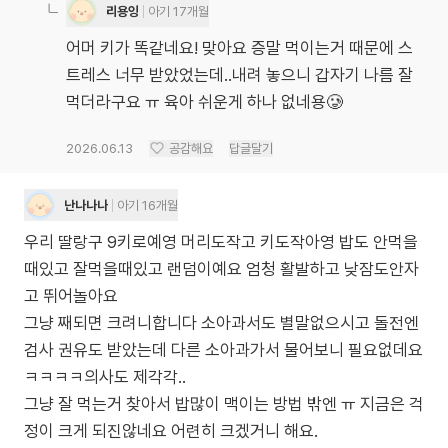
리용잉
아기 17개월
어머 키가 똑같네요! 맞아요 증말 먹이는거 때문에 스
트레스 너무 받았었는데..내려 놓으니 갑자기 나름 잘
먹더라구요 ㅠ 육아 쉬운게 하나 없네용🥲
2026.06.13
공감해요
답글달기
난나나나
아기 16개월
우리 딸랑구 9키로예영 머리도작고 키도작아영 밥도 안먹을
때있고 잘먹을때있고 랜덤이예요 엄청 활발하고 낮잠도안자
고 뛰어놀아요
그냥 째되면 크려니합니다 소아과서도 별말없으시고 돌전엔
검사 권유도 받았는데 다른 소아과가서 물어보니 필요없데요
ㅋㅋㅋㅋ의사도 제각각..
그냥 잘 먹는거 찾아서 밥많이 맥이는 방법 밖엔 ㅠ 지금은 걱
정이 크게 되진않네요 어련히 크겠거니 해요.