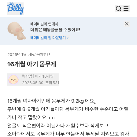
베이비빌리 앱에서
더 많은 베동글을 볼 수 있어요!
베이비빌리 앱 다운받기
2025년 1월 베동
/
육아고민
16개월 아기 몸무게
뽁밥맘
아기 16개월
2026.05.30
조회
531
16개월 여자아기인데 몸무게가 9.2kg 에요,,
주변에 8-9개월 아기들이랑 몸무게가 비슷한 수준이고 어딜
가나 작고 말랐어요ㅠㅠ
얼굴도 작은편이라 어딜가나 개월수보다 작게보고
소아과에서도 몸무게가 너무 안늘어서 두세달 지켜보고 검사