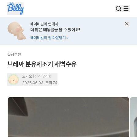
베이비빌리 앱에서
더 많은 베동글을 볼 수 있어요!
베이비빌리 앱 다운받기
꿀템추천
브레짜 분유제조기 새벽수유
노키오
임신 7개월
2026.06.03
조회
74