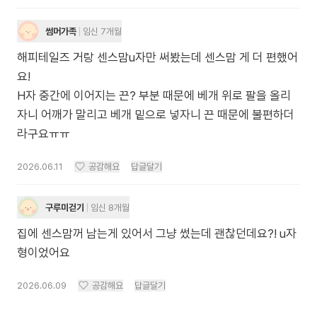
썸머가족
임신 7개월
해피테일즈 거랑 센스맘u자만 써봤는데 센스맘 게 더 편했어
요!
H자 중간에 이어지는 끈? 부분 때문에 베개 위로 팔을 올리
자니 어깨가 말리고 베개 밑으로 넣자니 끈 때문에 불편하더
라구요ㅠㅠ
2026.06.11
공감해요
답글달기
구루미걷기
임신 8개월
집에 센스맘꺼 남는게 있어서 그냥 썼는데 괜찮던데요?! u자
형이었어요
2026.06.09
공감해요
답글달기