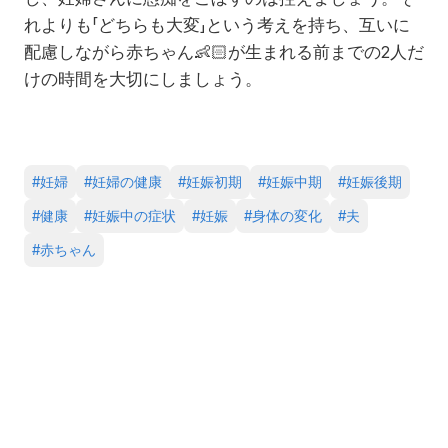
れよりも「どちらも大変」という考えを持ち、互いに
配慮しながら赤ちゃん👶🏻が生まれる前までの2人だ
けの時間を大切にしましょう。
#
妊婦
#
妊婦の健康
#
妊娠初期
#
妊娠中期
#
妊娠後期
#
健康
#
妊娠中の症状
#
妊娠
#
身体の変化
#
夫
#
赤ちゃん