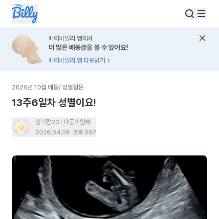
베이비빌리 앱에서
더 많은 베동글을 볼 수 있어요!
베이비빌리 앱 다운받기
2026년 10월 베동
/
성별질문
13주6일차 성별이요!
행복맘23
다둥이엄빠
2026.04.09
조회
597