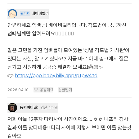
베이비빌리
관리자
안녕하세요 엄빠님! 베이비빌리입니다. 각도법이 궁금하신
엄빠님께만 알려드려요🙋🏻‍♀️🙋🏻‍♂️
같은 고민을 가진 엄빠들이 모여있는 '성별 각도법 게시판'이
있다는 사실, 알고 계셨나요? 지금 바로 아래 링크에서 질문
남기고 시원하게 궁금증 해결해 보세요!👼🏻✨
👉
https://app.babybilly.app/ptpw4td
2026.04.10
공감해요
답글달기
능력마미👶
임신 4개월
저희 아들 12주차 다리사이 사진이에요.... ㅎㅎ 니프티 검사
결과 아들 맞다네용!! 다리 사이에 저렇게 보이면 아들 맞는것
같아요