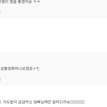
애교쟁이 였음 좋겠어요 ㅋㅋ
기
..성별정확히나오겠죠ㅜ?;
기
법이 궁금하신 엄빠님께만 알려드려요🙋🏻‍♀️🙋🏻‍♂️