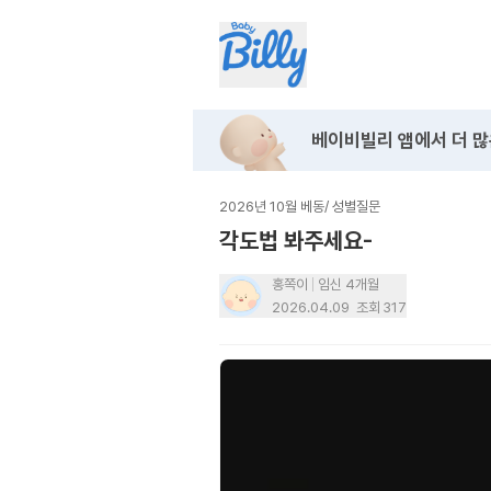
베이비빌리 앱에서
더 많
2026년 10월 베동
/
성별질문
각도법 봐주세요-
홍쪽이
임신 4개월
2026.04.09
조회
317