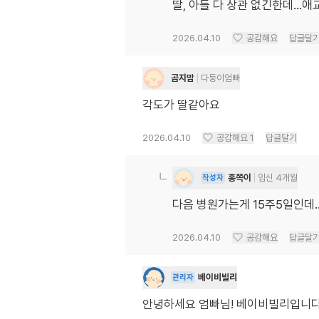
딸, 아들 다 상관 없긴한데...
2026.04.10
공감해요
답글달
곰지맘
다둥이엄빠
각도가 딸같아요
2026.04.10
공감해요
1
답글달기
홍쪽이
임신 4개월
작성자
다음 병원가는게 15주5일인데
2026.04.10
공감해요
답글달
베이비빌리
관리자
안녕하세요 엄빠님! 베이비빌리입니다. 각도