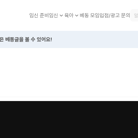
임신 준비
베동 모임
입점/광고 문의
임신
육아
은 베동글을 볼 수 있어요!