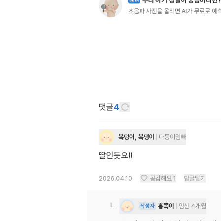
우리 아기 성별이 궁금하다면
초음파 사진을 올리면 AI가 무료로 
댓글
4
복덩이, 복댕이
다둥이엄빠
딸인듯요!!
2026.04.10
공감해요
1
답글달기
홍쪽이
임신 4개월
작성자