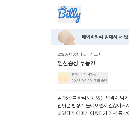
베이비빌리 앱에서
더 많
2026년 10월 베동
/
임신고민
임신증상 두통?!
빤짜
임신 4개월
2026.04.20
조회
466
곧 15주를 바라보고 있는 빤짝이 맘
입덧은 안정기 들어오면서 괜찮아져서
바꼈다가 이마가 아팠다가 이런 증상