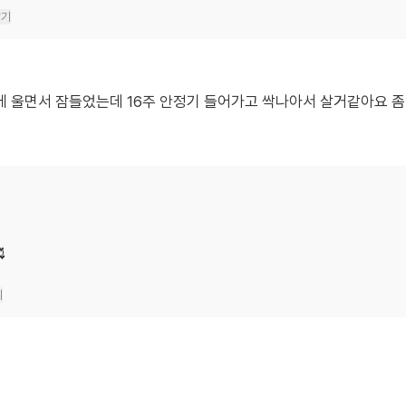
달기
 울면서 잠들었는데 16주 안정기 들어가고 싹나아서 살거같아요 좀만

기