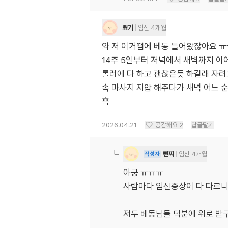
뾰기
임신 4개월
와 저 이거땜에 베동 들어왔잖아요 ㅠ
14주 5일부터 저녁에서 새벽까지 이
롤러에 다 하고 괜찮은듯 하길래 자려
속 마사지 지압 해주다가 새벽 어느 
흑
2026.04.21
공감해요
2
답글달기
빤짜
임신 4개월
작성자
아궁 ㅠㅠㅠ
사람마다 임신증상이 다 다르니 
저두 베동님들 덕분에 위로 받구