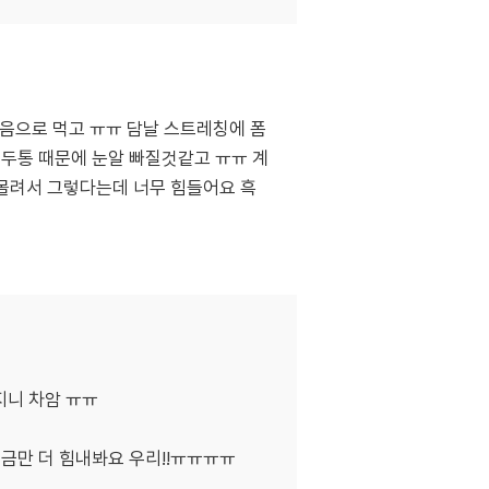
음으로 먹고 ㅠㅠ 담날 스트레칭에 폼
두통 때문에 눈알 빠질것같고 ㅠㅠ 계
 몰려서 그렇다는데 너무 힘들어요 흑
지니 차암 ㅠㅠ
조금만 더 힘내봐요 우리!!ㅠㅠㅠㅠ