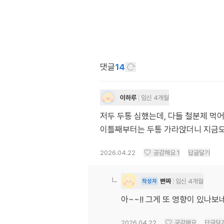
댓글
14
이하루
임신 4개월
저두 두통 심했는데, 다들 철분제 
이틀째부터는 두통 가라앉더니 지금도
2026.04.22
공감해요
1
답글달기
빤짜
임신 4개월
작성자
아~~!! 그게 또 영향이 있나
2026.04.22
공감해요
답글달