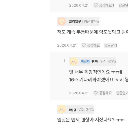
2026.04.21
공감해요
1
답글
멜리멜루
임신 5개월
저도 계속 두통때문에 약도못먹고 밤에
2026.04.21
공감해요
답글달기
빤짜
임신 4개월
작성자
앗 너무 희망적인데요 ㅜㅠ!!
16주 기다려봐야겠어요 ㅎㅎ 
2026.04.21
공감해요
답글달
agg
임신 3개월
입덧은 언제 괜찮아 지셨나요? ㅠㅠ