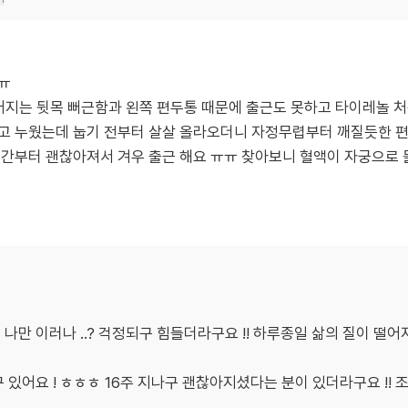
ㅠ
어지는 뒷목 뻐근함과 왼쪽 편두통 때문에 출근도 못하고 타이레놀 처
고 누웠는데 눕기 전부터 살살 올라오더니 자정무렵부터 깨질듯한 편
순간부터 괜찮아져서 겨우 출근 해요 ㅠㅠ 찾아보니 혈액이 자궁으로
나만 이러나 ..? 걱정되구 힘들더라구요 !! 하루종일 삶의 질이 떨어
 있어요 ! ㅎㅎㅎ 16주 지나구 괜찮아지셨다는 분이 있더라구요 !! 