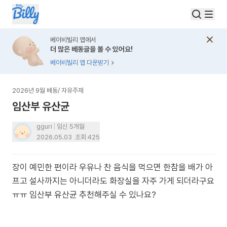
베이비빌리 앱에서
더 많은 베동글을 볼 수 있어요!
베이비빌리 앱 다운받기
2026년 9월 베동
/
자유주제
임산부 유산균
gguri
임신 5개월
2026.05.03
조회
425
장이 예민한 편이라 우유나 찬 음식을 먹으면 한참을 배가 아
프고 설사까지는 아니더라도 화장실을 자주 가게 되더라구요
ㅠㅠ 임산부 유산균 추천해주실 수 있나요?