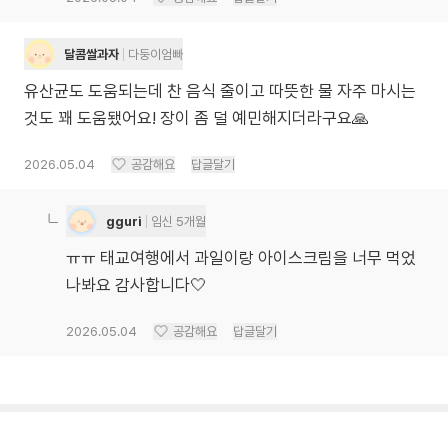
달콤쌀과자
다둥이엄빠
유산균도 도움되는데 찬 음식 줄이고 따뜻한 물 자주 마시는
것도 꽤 도움됐어요! 장이 좀 덜 예민해지더라구요🙏
2026.05.04
공감해요
답글달기
gguri
임신 5개월
ㅠㅠ 태교여행에서 과일이랑 아이스크림을 너무 먹었
나봐요 감사합니다🤍
2026.05.04
공감해요
답글달기