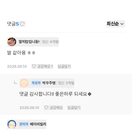
댓글
5
최신순
말띠맘입니둥!
임신 4개월
딸 같아용 ㅎㅎ
2026.06.10
공감해요
1
답글달기
박우주탱
임신 3개월
작성자
댓글 감사합니다!! 좋은하루 되세요🍀
2026.06.10
공감해요
답글달기
베이비빌리
관리자