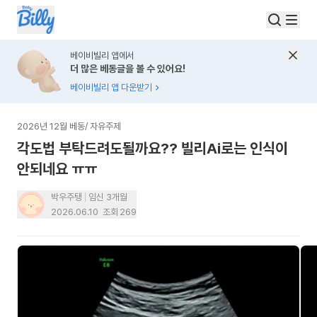
베이비빌리 앱에서
더 많은 베동글을 볼 수 있어요!
베이비빌리 앱 다운받기
2026년 12월 베동
/
자유주제
각도법 부탁드려도될까요?? 빌리Ai로는 인식이
안되네요 ㅠㅠ
박우주탱
임신 3개월
2026.06.10
조회
269