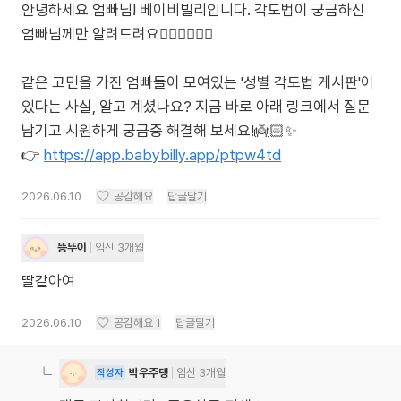
안녕하세요 엄빠님! 베이비빌리입니다. 각도법이 궁금하신
엄빠님께만 알려드려요🙋🏻‍♀️🙋🏻‍♂️
같은 고민을 가진 엄빠들이 모여있는 '성별 각도법 게시판'이
있다는 사실, 알고 계셨나요? 지금 바로 아래 링크에서 질문
남기고 시원하게 궁금증 해결해 보세요!👼🏻✨
👉
https://app.babybilly.app/ptpw4td
2026.06.10
공감해요
답글달기
뜽뚜이
임신 3개월
딸같아여
2026.06.10
공감해요
1
답글달기
박우주탱
임신 3개월
작성자