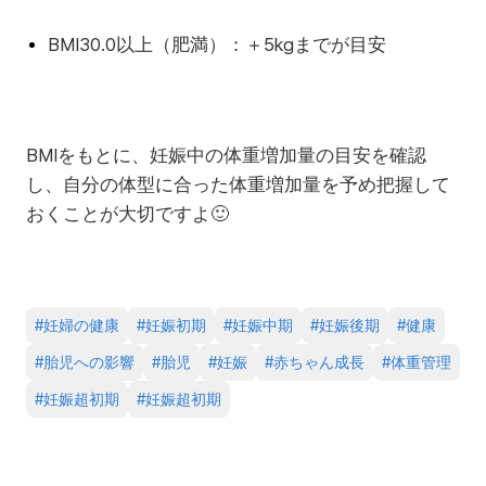
BMI30.0以上（肥満）：＋5kgまでが目安
BMIをもとに、妊娠中の体重増加量の目安を確認
し、自分の体型に合った体重増加量を予め把握して
おくことが大切ですよ
🙂
#
妊婦の健康
#
妊娠初期
#
妊娠中期
#
妊娠後期
#
健康
#
胎児への影響
#
胎児
#
妊娠
#
赤ちゃん成長
#
体重管理
#
妊娠超初期
#
妊娠超初期