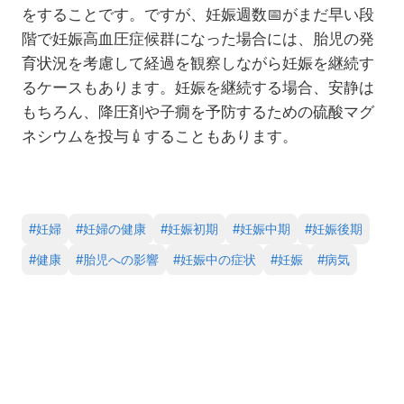
をすることです。ですが、妊娠週数
📅
がまだ早い段
階で妊娠高血圧症候群になった場合には、胎児の発
育状況を考慮して経過を観察しながら妊娠を継続す
るケースもあります。妊娠を継続する場合、安静は
もちろん、降圧剤や子癇を予防するための硫酸マグ
ネシウムを投与
💉
することもあります。
#
妊婦
#
妊婦の健康
#
妊娠初期
#
妊娠中期
#
妊娠後期
#
健康
#
胎児への影響
#
妊娠中の症状
#
妊娠
#
病気