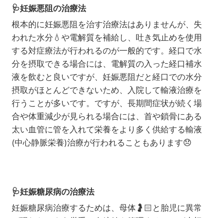
🩺
妊娠悪阻の治療法
根本的に妊娠悪阻を治す治療法はありませんが、失
われた水分
💧
や電解質を補給し、吐き気止めを使用
する対症療法が行われるのが一般的です。経口で水
分を摂取できる場合には、電解質の入った経口補水
液を飲むと良いですが、妊娠悪阻だと経口での水分
摂取がほとんどできないため、入院して輸液治療を
行うことが多いです。ですが、長期間症状が続く場
合や体重減少が見られる場合には、首や鎖骨にある
太い血管に管を入れて栄養をより多く供給する輸液
(中心静脈栄養)治療が行われることもあります
😞
🩺
妊娠糖尿病の治療法
妊娠糖尿病治療するためは、母体
🤰🏻
と胎児に異常