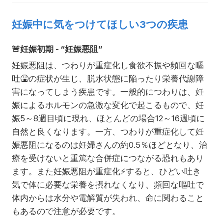
妊娠中に気をつけてほしい3つの疾患
🚨
妊娠初期 - “妊娠悪阻”
妊娠悪阻は、つわりが重症化し食欲不振や頻回な嘔
吐
🤮
の症状が生じ、脱水状態に陥ったり栄養代謝障
害になってしまう疾患です。一般的につわりは、妊
娠によるホルモンの急激な変化で起こるもので、妊
娠5～8週目頃に現れ、ほとんどの場合12～16週頃に
自然と良くなります。一方、つわりが重症化して妊
娠悪阻になるのは妊婦さんの約0.5％ほどとなり、治
療を受けないと重篤な合併症につながる恐れもあり
ます。また妊娠悪阻が重症化
⚡
すると、ひどい吐き
気で体に必要な栄養を摂れなくなり、頻回な嘔吐で
体内からは水分や電解質が失われ、命に関わること
もあるので注意が必要です。