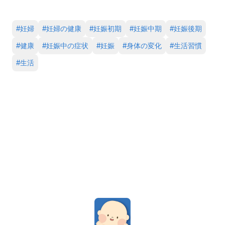
#
妊婦
#
妊婦の健康
#
妊娠初期
#
妊娠中期
#
妊娠後期
#
健康
#
妊娠中の症状
#
妊娠
#
身体の変化
#
生活習慣
#
生活