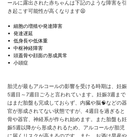
ールに露出された赤ちゃんは下記のような障害を引
き起こす可能性が高くなります
😫
細胞の増殖や発達障害
発達遅延
低身長や低体重
中枢神経障害
頭蓋骨や顔面の形成異常
小頭症
胎児が最もアルコールの影響を受ける時期は、妊娠
5週目～7週目ごろと言われています。妊娠3週まで
はまだ胎盤も完成しておらず、内臓や脳
🧠
などの器
官が形成されてない状態ですが、4週目を過ぎると
骨や器官、神経系が作られ始めます。また胎盤も妊
娠5週以降から形成されるため、アルコールが胎児
に届くリスクが高まるのです。また、お酒は早産や