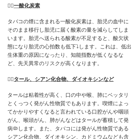
👉🏻
一酸化炭素
タバコの煙に含まれる一酸化炭素は、胎児の血中に
そのまま移行し胎児に届く酸素の量を減らしてしま
います。胎児へ送られる酸素が不足すると、酸欠状
態になり胎児の心拍数も低下
⤵️
します。これは、低出
生体重の原因になったり、知能指数が低くなるな
ど、先天異常のリスクが高くなります。
👉🏻
タール、シアン化合物、ダイオキシンなど
タールは粘着性が高く、口の中や喉、肺にベッタリ
とくっつく発がん性物質でもあります。喫煙によっ
てかかりやすくなると言われている口腔がんや咽頭
がん、喉頭がん、肺がんなどはタールが蓄積して発
病
🦠
します。また、タバコには発がん性物質である
シアン化合物、ダイオキシン、カドミウムなども含