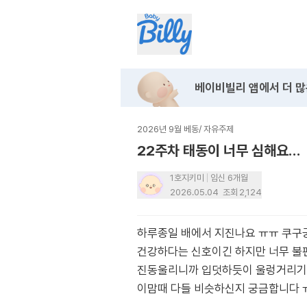
베이비빌리 앱에서
더 많
2026년 9월 베동
/
자유주제
22주차 태동이 너무 심해요…
1호지키미
임신 6개월
2026.05.04
조회
2,124
하루종일 배에서 지진나요 ㅠㅠ 쿠구
건강하다는 신호이긴 하지만 너무 불
진동울리니까 입덧하듯이 울렁거리기
이맘때 다들 비슷하신지 궁금합니다 