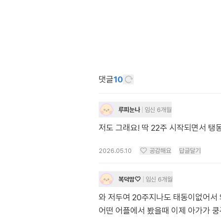
댓글
10
루피눈나
임신 6개월
저도 그래요! 딱 22주 시작되면서 
2026.05.10
공감해요
답글달기
복덕맘🤍
임신 6개월
와 저두여 20주지나도 태동이없어서
어떤 어플에서 봤을때 이제 아가가 쿵