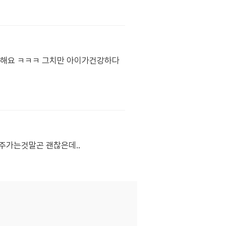
듯해요 ㅋㅋㅋ 그치만 아이가건강하다
자주가는것말곤 괜찮은데..