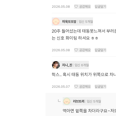
2026.05.08
공감해요
답글달기
미욱또또맘
임신 5개월
20주 들어섰는데 태동못느껴서 부
는 신호 화이팅 하셔요 ㅎㅎ
2026.05.08
공감해요
답글달기
지니_진
임신 6개월
헉스.. 혹시 태동 위치가 위쪽으로 
2026.05.07
공감해요
답글달기
러브트리
임신 5개월
역아면 밑쪽을 차더라구요~저