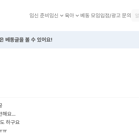
임신 준비
베동 모임
입점/광고 문의
임신
육아
은 베동글을 볼 수 있어요!
궁
편해요…
도 하구요
ㅠㅠ