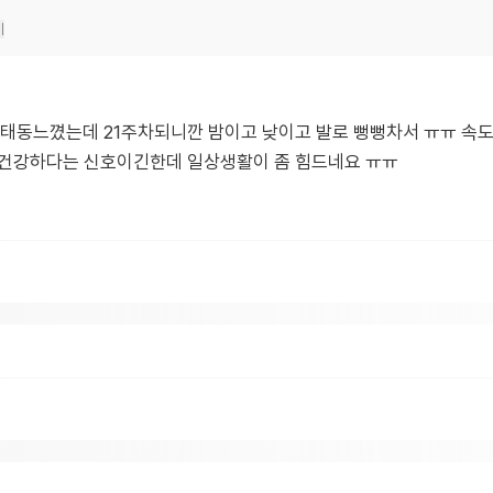
기
 태동느꼈는데 21주차되니깐 밤이고 낮이고 발로 뻥뻥차서 ㅠㅠ 속
 건강하다는 신호이긴한데 일상생활이 좀 힘드네요 ㅠㅠ