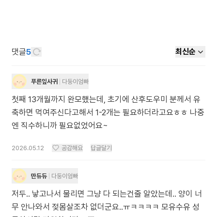
댓글
5
최신순
푸른잎사귀
다둥이엄빠
첫째 13개월까지 완모했는데, 초기에 산후도우미 분께서 유
축하면 먹여주신다고해서 1-2개는 필요하더라고요ㅎㅎ 나중
엔 직수하니까 필요없었어요~
2026.05.12
공감해요
답글달기
만듀듀
다둥이엄빠
저두.. 낳고나서 물리면 그냥 다 되는건줄 알았는데.. 양이 너
무 안나와서 젖몸살조차 없더군요..ㅠㅋㅋㅋㅋ 모유수유 성