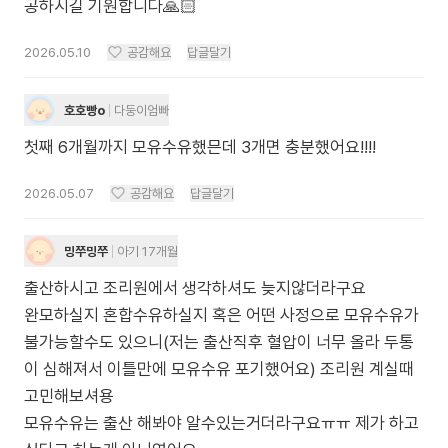
공하시길 기원합니다🙏🏻
2026.05.10
공감해요
답글달기
호호빵o
다둥이엄빠
첫째 6개월까지 모유수유했믄데 3개면 충분했어요!!!!
2026.05.07
공감해요
답글달기
밍쭈밍쭈
아기 17개월
출산하시고 조리원에서 생각하셔도 늦지않더라구요
완모하실지 혼합수유하실지 혹은 어떤 사정으로 모유수유가
불가능할수도 있으니(저는 출산직후 혈압이 너무 올라 두통
이 심해져서 이틀만에 모유수유 포기했어요) 조리원 계실때
고민해보셔용
모유수유는 출산 해봐야 알수있는거더라구요ㅠㅠ 제가 하고