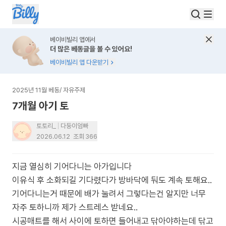
베이비빌리 앱에서
더 많은 베동글을 볼 수 있어요!
베이비빌리 앱 다운받기
2025년 11월 베동
/
자유주제
7개월 아기 토
토토리_
다둥이엄빠
2026.06.12
조회
366
지금 열심히 기어다니는 아가입니다
이유식 후 소화되길 기다렸다가 방바닥에 둬도 계속 토해요..
기어다니는거 때문에 배가 눌려서 그렇다는건 알지만 너무
자주 토하니까 제가 스트레스 받네요..
시공매트를 해서 사이에 토하면 들어내고 닦아야하는데 닦고