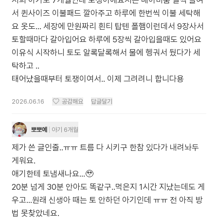
저희 아가도 7개월인데 토쟁이에요저는 베이비룸 일찍 들여
서 퀸사이즈 이불패드 깔아주고 하루에 한번씩 이불 세탁해
요 옷도... 세장에 만원짜리 흰티 탑텐 폴햄이런데서 9장사서
토할때마다 갈아입어요 하루에 5장씩 갈아입을때도 있어요
이유식 시작하니 토도 알록달록해서 물에 헹궈서 뒀다가 세
탁하고 ..
태어났을때부터 토쟁이여서.. 이제 그려려니 합니다용
2026.06.16
공감해요
답글달기
뽀뽀예
아기 6개월
제가 쓴 글인줄..ㅠㅠ 트름 다 시키구 한참 있다가 내려놔두
게워요.
애기한테 토냄새나요...🥹
20분 넘게 30분 안아도 똑같구..먹은지 1시간 지났는데도 게
우고...원래 신생아 때는 토 안하던 아기인데 ㅠㅠ 전 아직 방
법 못찾았네요.