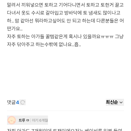
말려서 끼워넣으면 토하고 기어다니면서 토하고 토한거 끌고
다녀서 옷도 수시로 갈아입고 방바닥에 토 냄새도 많이나고
하.. 맘 같아선 뭐라하고싶어도 안 되고 하는데 다른분들은 어
떤가요..
자주 토하는 아가들 꿀템같은게 혹시나 있을까요ㅠㅠㅠ 그냥
자주 닦아주고 하는수밖에 없나요..흡..
댓글
4
최신순
트루 ㅁ
아기 6개월