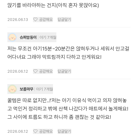
앉기를 바라야하는 건지(아직 혼자 못앉아요)
2026.06.13
공감해요
답글달기
슈퍼맘동이
아기 7개월
저는 무조건 아기15분~20분간은 앉혀두거나 세워서 안고걸
어다녀요 그래야 막트림까지 다하고 안게워요!
2026.06.12
공감해요
답글달기
보름마무
아기 7개월
꿀템은 따로 없지만..!'저는 아기 이유식 먹이고 의자 앉혀놓
고 먹인거 정리하고 밖에 산책 나갔다가 매트에서 놀게해요!
그 사이에 트름도 하고 하니까 좀 괜찮는 것 같아요!
2026.06.12
공감해요
답글달기