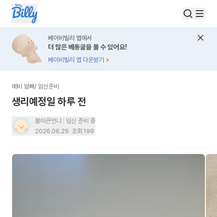
베이비빌리 앱에서
더 많은 베동글을 볼 수 있어요!
베이비빌리 앱 다운받기
예비 엄빠
/
임신준비
생리예정일 하루 전
봄이큰언니
임신 준비 중
2026.06.29
조회
199