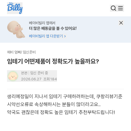
베이비빌리 앱에서
더 많은 베동글을 볼 수 있어요!
베이비빌리 앱 다운받기
예비 엄빠
/
임신준비
임테기 어떤제품이 정확도가 높을까요?
븐븐
임신 준비 중
2026.06.27
조회
184
생리예정일이 지나서 임테기 구매하려하는데, 쿠팡리뷰기준
시약선오류로 속상해하시는 분들이 많더라고요..
약국도 괜찮은데 정확도 높은 임테기 추천부탁드립니다!