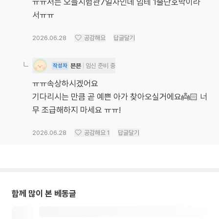
ㅠㅠ저는 오늘시험관7일차인데 임테 1줄단호박이라
서ㅠㅠ
2026.06.28
공감해요
답글달기
븐븐
임신 준비 중
작성자
ㅠㅠ속상하시겠어요
기다리시는 만큼 곧 예쁜 아가 찾아오실거에요👼🏻 너
무 조급해하지 마세요 ㅠㅠ!
2026.06.28
공감해요
1
답글달기
함께 많이 본 베동글