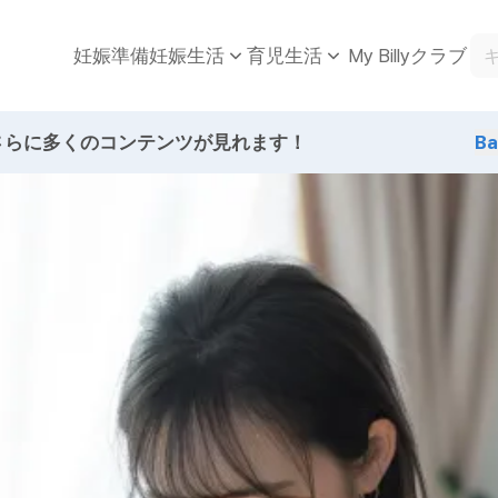
妊娠準備
My Billyクラブ
妊娠生活
育児生活
さらに多くのコンテンツが見れます！
B