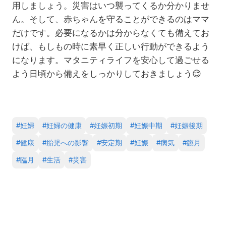
用しましょう。災害はいつ襲ってくるか分かりませ
ん。そして、赤ちゃんを守ることができるのはママ
だけです。必要になるかは分からなくても備えてお
けば、もしもの時に素早く正しい行動ができるよう
になります。マタニティライフを安心して過ごせる
よう日頃から備えをしっかりしておきましょう
😌
#
妊婦
#
妊婦の健康
#
妊娠初期
#
妊娠中期
#
妊娠後期
#
健康
#
胎児への影響
#
安定期
#
妊娠
#
病気
#
臨月
#
臨月
#
生活
#
災害