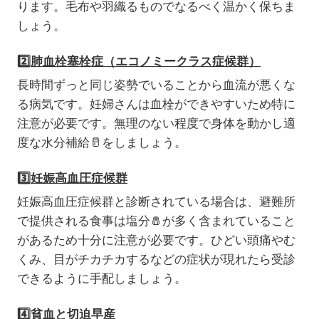
ります。毛布や羽織るものでなるべく温かく保ちま
しょう。
2️⃣
肺血栓塞栓症（エコノミークラス症候群）
長時間ずっと同じ姿勢でいることから血流が悪くな
る病気です。妊婦さんは血栓ができやすいため特に
注意が必要です。無理のない程度で身体を動かし適
度な水分補給🥛をしましょう。
3️⃣
妊娠高血圧症候群
妊娠高血圧症候群と診断されている場合は、避難所
で提供される食事は塩分🧂が多く含まれていること
があるため十分に注意が必要です。ひどい頭痛やむ
くみ、目がチカチカするなどの症状が現れたら受診
できるように手配しましょう。
4️⃣
貧血と切迫早産