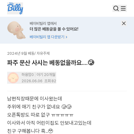
베이비빌리 앱에서
더 많은 베동글을 볼 수 있어요!
베이비빌리 앱 다운받기
2024년 9월 베동
/
자유주제
파주 문산 사시는 베동없을까요....🥲
하융맘0
아기 20개월
2026.06.06
조회
82
남편직장때문에 이사왔는데
주위에 애기 친구가 없네요 🥲🥲
오픈톡방도 따로 없구 ㅠㅠㅠㅠㅠ
이사와서 아직 어린이집도 안보내고있는데
친구 구해봅니다 흑..🥹