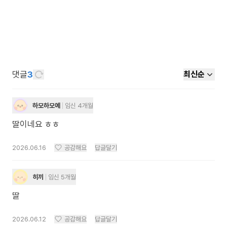
댓글
3
최신순
하모하모예
임신 4개월
딸이네요 ㅎㅎ
2026.06.16
공감해요
답글달기
히끼
임신 5개월
딸
2026.06.12
공감해요
답글달기