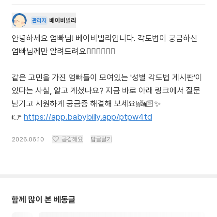
베이비빌리
관리자
안녕하세요 엄빠님! 베이비빌리입니다. 각도법이 궁금하신
엄빠님께만 알려드려요🙋🏻‍♀️🙋🏻‍♂️
같은 고민을 가진 엄빠들이 모여있는 '성별 각도법 게시판'이
있다는 사실, 알고 계셨나요? 지금 바로 아래 링크에서 질문
남기고 시원하게 궁금증 해결해 보세요!👼🏻✨
👉
https://app.babybilly.app/ptpw4td
2026.06.10
공감해요
답글달기
함께 많이 본 베동글