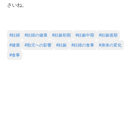
さいね。
#
妊婦
#
妊婦の健康
#
妊娠初期
#
妊娠中期
#
妊娠後期
#
健康
#
胎児への影響
#
妊娠
#
妊婦の食事
#
身体の変化
#
食事