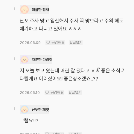
쾌활한 참새
난포 주사 맞고 임신해서 주사 꼭 맞으라고 주의 해도
얘기하고 다니고 있어요 ㅎㅎㅎ
2026.06.09
공감해요
답글달기
차분한 다람쥐
저 오늘 보고 왔는데 배란 잘 됐다고 ㅎㅎᩚ 좋은 소식 기
다릴게요 이러셨어요! 좋은징조겠죠..??
2026.06.10
공감해요
답글달기
산뜻한 페럿
그럼요!!?