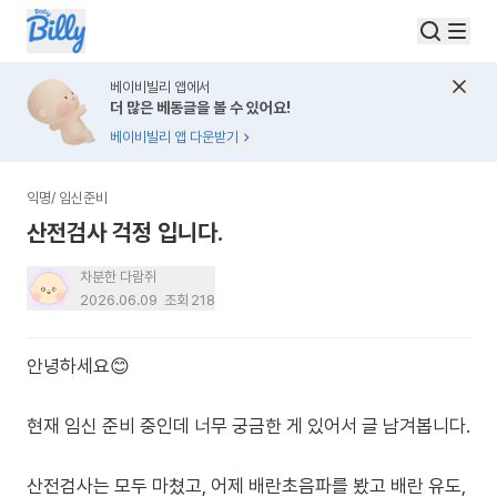
베이비빌리 앱에서
더 많은 베동글을 볼 수 있어요!
베이비빌리 앱 다운받기
익명
/
임신준비
산전검사 걱정 입니다.
차분한 다람쥐
2026.06.09
조회
218
안녕하세요😊
현재 임신 준비 중인데 너무 궁금한 게 있어서 글 남겨봅니다.
산전검사는 모두 마쳤고, 어제 배란초음파를 봤고 배란 유도,