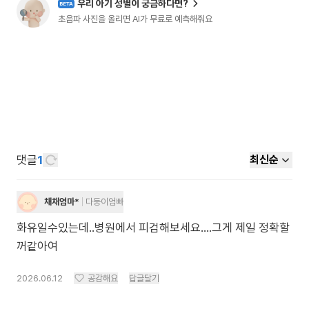
우리 아기 성별이 궁금하다면?
BETA
초음파 사진을 올리면 AI가 무료로 예측해줘요
댓글
1
최신순
채채엄마*
다둥이엄빠
화유일수있는데..병원에서 피검해보세요....그게 제일 정확할
꺼같아여
2026.06.12
공감해요
답글달기