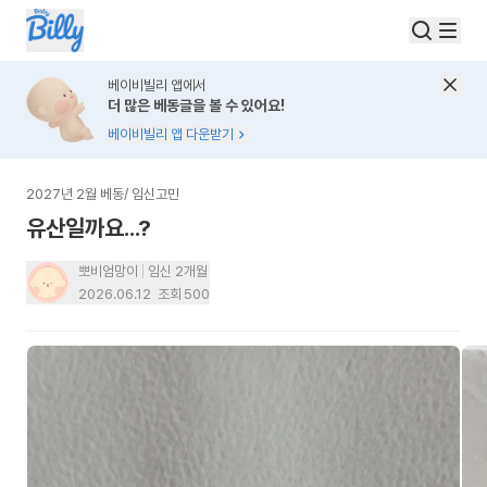
베이비빌리 앱에서
더 많은 베동글을 볼 수 있어요!
베이비빌리 앱 다운받기
2027년 2월 베동
/
임신고민
유산일까요...?
뽀비엄망이
임신 2개월
2026.06.12
조회
500