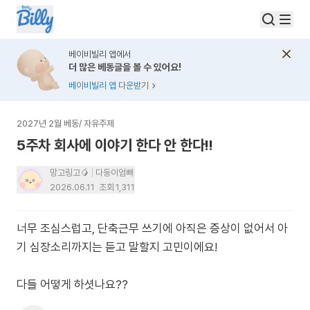
베이비빌리 앱에서
더 많은 베동글을 볼 수 있어요!
베이비빌리 앱 다운받기
2027년 2월 베동
/
자유주제
5주차 회사에 이야기 한다 안 한다!!
망고링고🥭
다둥이엄빠
2026.06.11
조회
1,311
너무 조심스럽고, 단축근무 쓰기에 아직은 증상이 없어서 아
기 심장소리까지는 듣고 말할지 고민이에요!
다들 어떻게 하셧나요??