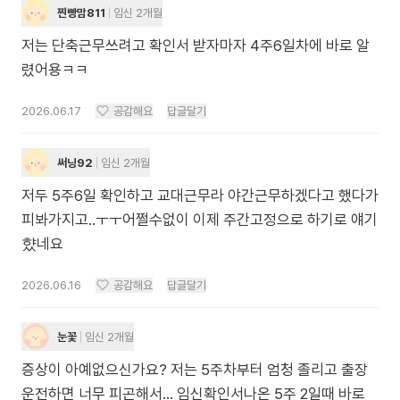
찐빵맘811
임신 2개월
저는 단축근무쓰려고 확인서 받자마자 4주6일차에 바로 알
렸어용ㅋㅋ
2026.06.17
공감해요
답글달기
써닝92
임신 2개월
저두 5주6일 확인하고 교대근무라 야간근무하겠다고 했다가
피봐가지고..ㅜㅜ어쩔수없이 이제 주간고정으로 하기로 얘기
햤네요
2026.06.16
공감해요
답글달기
눈꽃
임신 2개월
증상이 아예없으신가요? 저는 5주차부터 엄청 졸리고 출장
운전하면 너무 피곤해서... 임신확인서나온 5주 2일때 바로